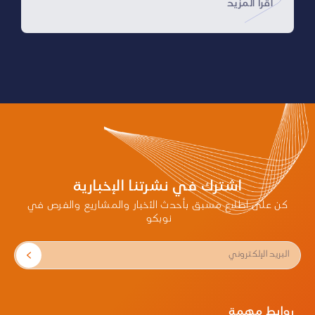
اقرأ المزيد
مجالات المشتريات الموحدة، وإدارة سلاسل الإمداد
الصحي، والتحول الرقمي، وبناء القدرات، بما يسهم
في دعم تطوير المنظومات الصحية، وتبادل الخبرات،
وتعزيز كفاءة الخدمات الصحية في البلدين.
وجاء توقيع مذكرة التفاهم ضمن الزيارة الرسمية
التي قام بها معالي وزير الصحة الأستاذ فهد بن
عبدالرحمن الجلاجل إلى جمهورية أوزبكستان، والتي
شهدت توقيع عدد من الاتفاقيات ومذكرات
التفاهم الرامية إلى توسيع مجالات التعاون الصحي
والاستثماري بين المملكة العربية السعودية
وجمهورية أوزبكستان، بما يعكس متانة العلاقات
الثنائية وحرص البلدين على تطوير شراكة استراتيجية
في القطاع الصحي.
وتهدف المذكرة إلى الاستفادة من خبرات نوبكو
اشترك في نشرتنا الإخبارية
في تطوير منظومة المشتريات الموحدة وسلاسل
الإمداد الصحي، وتعزيز التعاون في مجالات إدارة
كن على اطلاع مسبق بأحدث الأخبار والمشاريع والفرص في
المخزون، والتحول الرقمي، وتبادل البيانات، وبناء
نوبكو
القدرات، والتوطين، والاستثمار، إلى جانب تنفيذ ورش
عمل مشتركة، وإعداد الدراسات الفنية، ووضع
خارطة طريق للمبادرات ذات الأولوية، بما يسهم في
تحقيق نتائج مستدامة تدعم تطوير القطاع الصحي
في البلدين.
وتواصل نوبكو، بصفتها الذراع الوطني للشراء
الموحد والإمداد الصحي في المملكة، دورها في
روابط مهمة