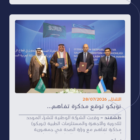
وشمل التكريم موردين قدّموا مجموعة من الأصناف
والمستلزمات الطبية دون مقابل، إسهامًا في تعزيز
جاهزية سلاسل الإمداد الطبي، ودعمًا للخدمات
الصحية المقدَّمة لحجاج بيت الله الحرام في المشاعر
المقدسة.
وأكدت “نوبكو” أن هذه المبادرات جسّدت قيم
التعاون والمسؤولية المجتمعية، وأسهمت في رفع
كفاءة الاستجابة التشغيلية خلال الموسم، بما يخدم
المنظومة الصحية ويعزز موثوقية الإمداد في
أوقات الذروة.
وأوضحت الشركة أن التكريم يأتي في إطار حرصها
على ترسيخ الشراكات الاستراتيجية مع الموردين،
وتقدير الأثر النوعي لإسهاماتهم، بما يدعم التميّز
التشغيلي ويعزّز قدرة القطاع الصحي على أداء دوره
في خدمة ضيوف الرحمن بكفاءة وموثوقية.
الثلاثاء, 28/07/2026
نوبكو توقع مذكرة تفاهم مع وزارة الصحة في جمهورية أوزبكستان لتعزيز التعاون في المشتريات الموحدة وسلاسل الإمداد الصحي
طشقند –
وقعت الشركة الوطنية للشراء الموحد
للأدوية والأجهزة والمستلزمات الطبية (نوبكو)
مذكرة تفاهم مع وزارة الصحة في جمهورية
أوزبكستان، بهدف تعزيز التعاون المشترك في