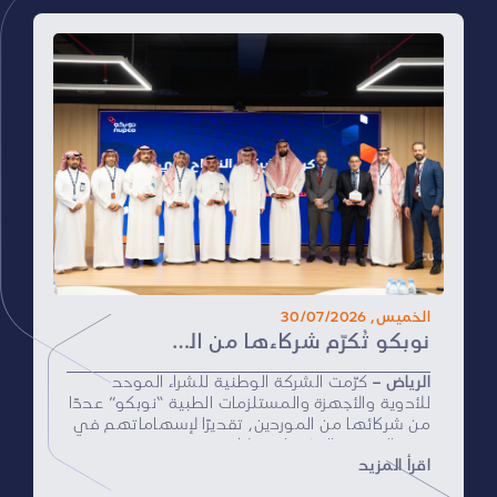
الخميس, 30/07/2026
نوبكو تُكرّم شركاءها من الموردين تقديرًا لإسهاماتهم الفاعلة في دعم موسم حج 1447هـ
الرياض –
كرّمت الشركة الوطنية للشراء الموحد
للأدوية والأجهزة والمستلزمات الطبية “نوبكو” عددًا
من شركائها من الموردين، تقديرًا لإسهاماتهم في
دعم الجهود التشغيلية خلال موسم حج 1447هـ،
اقرأ المزيد
وذلك خلال حفلٍ أُقيم في مقرّ الشركة الرئيسي
بمدينة الرياض.