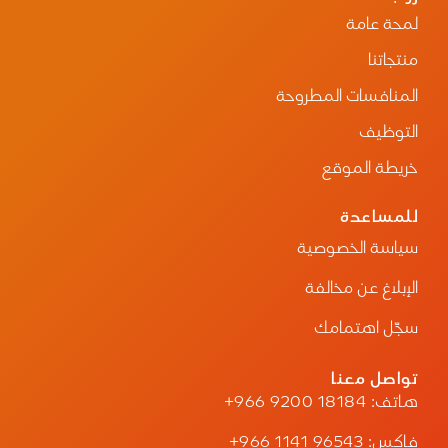
تطوير منظومة الإمداد الصحي من خلال نموذج
لمحة عامة
تشغيلي متكامل أسهم في رفع كفاءة سلاسل
الإمداد، وتعزيز استدامة توفر المنتجات الطبية،
منتجاتنا
وتحسين كفاءة الإنفاق، بما يدعم مستهدفات
برنامج تحول القطاع الصحي ورؤية المملكة 2030.
المنافسات المطروحة
وتجسد هذه المذكرة التزام نوبكو بتوسيع شراكاتها
الدولية، ونقل الخبرات السعودية في مجالات
التوظيف
المشتريات والإمداد الصحي، وتطوير حلول مبتكرة
تسهم في بناء منظومات صحية أكثر كفاءة
خريطة الموقع
واستدامة، وتعزيز التعاون مع الشركاء الدوليين بما
يخدم المصالح المشتركة ويرسخ مكانة المملكة مركزًا
للمساعدة
إقليميًا رائدًا في الخدمات اللوجستية والصحية.
سياسة الخصوصية
الإبلاغ عن مخالفة
سجّل اهتمامك
تواصل معنا
هاتف:
+966 9200 18184
فاكس:
+966 1141 96543