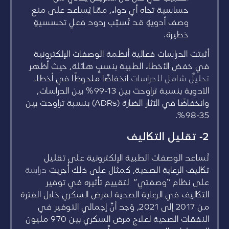
حساسية تجاه أي دواء، ممّا يُساعد على منع
وصف أدويةٍ قد تُسبّب ردود فعلٍ تحسسيةٍ
خطيرة.
أثبتت الدراسات فعالية أنظمة الوصفات الإلكترونية
في خفض الأخطاء الطبية بنسبٍ هائلة، حيث أظهر
تحليلٌ شامل للدراسات
انخفاضًا ملحوظًا في أخطاء
الأدوية بنسبة تراوحت بين 13-99% بين الدراسات،
وانخفاضًا في الآثار الضارة (ADRs) بنسبة تراوحت بين
35-98%.
2- تقليل التكاليف
تُساعد الوصفات الطبية الإلكترونية على تقليل
تكاليف الرعاية الصحية، كمثال على ذلك أُجريت
دراسة
على نظام “وصفتي” لتقييم تأثيره في توفير
التكاليف في الرعاية الصحية لمرض السكري خلال الفترة
من 2017 إلى 2021، وُجد أنّ إجمالي التوفير في
النفقات الصحية لعلاج مرض السكري بين 970 مليون