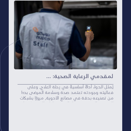
لمقدمي الرعاية الصحية: معايير جودة وحفظ الدواء
يُمثل الدواء أداةً أساسيةً في رحلة العلاج، وعلى
فعاليته وجودته تعتمد صحة وسلامة المرضى بدءًا
من تصنيعه بدقة في مصانع الأدوية، مرورًا بشبكات
التوزيع والتخزين، وصولًا إلى صيدليات المستشفيات
والمراكز الصحية، وانتهاءً بتناوله من قبل المرضى.
ضمان جودة الدواء: