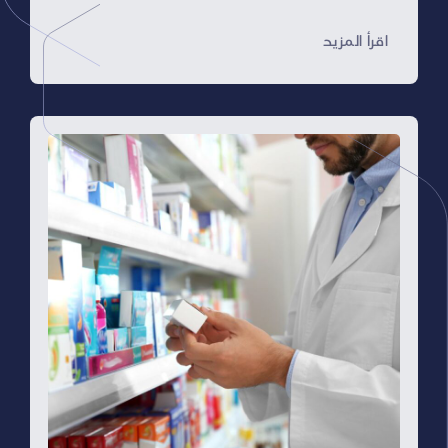
مسؤولية مشتركة
اقرأ المزيد
يقع على عاتق جميع العاملين في مجال الرعاية
الصحية مسؤولية مشتركة لضمان جودة الدواء في
كل خطوة من رحلته، بدءًا من الشركات المصنعة
وصولًا إلى الصيدليات والمراكز الصحية وحتى
المرضى، وذلك من خلال:
الشركات المصنعة:
تلتزم بأعلى معايير التصنيع
الجيد (GMP) لضمان سلامة وفعالية الأدوية
المُنتجة.
شبكات التوزيع:
تضمن ظروف تخزين مناسبة
تحافظ على جودة الأدوية خلال نقلها
وتوريدها.
المستشفيات والصيدليات والمراكز الصحية:
تُخزن الأدوية وتوزعها وفقًا للممارسات
الصحيحة لضمان وصولها للمرضى في أفضل
حالاتها.
المريض:
اتباع تعليمات الطبيب والصيدلي
بشأن تناول الدواء، وتخزينه بشكلٍ سليم،
والإبلاغ عن أي آثار جانبية.
معايير جودة الدواء