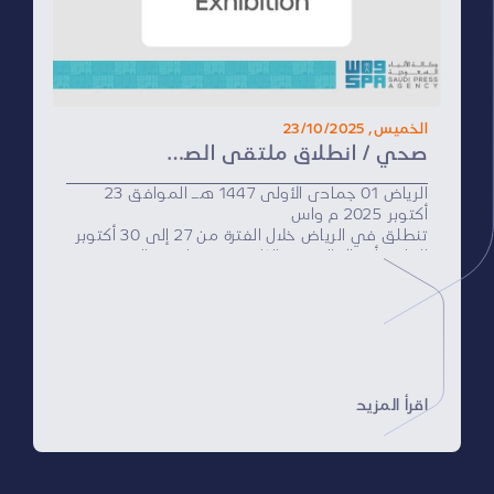
الخميس, 23/10/2025
صحي / انطلاق ملتقى الصحة العالمي 2025 الأسبوع المقبل بمشاركة أكثر من 500 خبير دولي في الرياض
الرياض 01 جمادى الأولى 1447 هـ الموافق 23
أكتوبر 2025 م واس
تنطلق في الرياض خلال الفترة من 27 إلى 30 أكتوبر
الجاري، أعمال النسخة الثامنة من ملتقى الصحة
العالمي، برعاية وزارة الصحة، وبدعم من برنامج تحول
القطاع الصحي أحد برامج رؤية المملكة 2030،
وبتنظيم من شركة تحالف، المشروع المشترك بين
الاتحاد السعودي للأمن السيبراني والبرمجة والدرونز،
وصندوق الفعاليات الاستثماري، وشركة إنفورما
العالمية، وذلك في مركز الرياض للمعارض
والمؤتمرات بملهم.
اقرأ المزيد
ويُعد الملتقى أحد أبرز الفعاليات الصحية في
المنطقة، إذ يجمع أكثر من 500 متحدث وخبير دولي
من أكثر من 25 دولة، إلى جانب نخبة من قادة
القطاع الصحي والمسؤولين الحكوميين