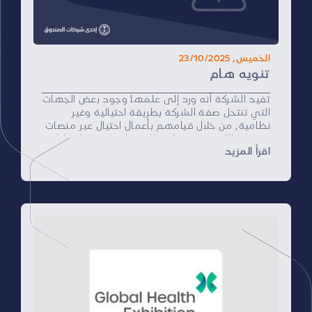
الخميس, 23/10/2025
تنويه هام
تفيد الشركة أنه ورد إلى علمها وجود بعض الجهات
التي تنتحل صفة الشركة بطريقة احتيالية وغير
نظامية، من خلال قيامهم بأعمال احتيال عبر منصات
وقنوات إلكترونية مختلفة للحصول على معلوماتكم
اقرأ المزيد
الشخصية، والحث على إجراء معاملات مالية معينة
بهدف الاحتيال.
وتهيب الشركة الجميع بضرورة أخذ الحذر من هذه
الأعمال المضللة والتحقق من هوية الجهة قبل
التعامل معها وتقديم أي معلومات شخصية.
وبناء عليه توكد الشركة بأنها تخلي مسؤوليتها عن
أي نشاط يتم خارج منصاتها الرسمية، علماً بأن
استخدام العلامة التجارية للشركة دون تصريح رسمي
وانتحال شخصيتها الاعتبارية يعرض مرتكبي هذا
الفعل للمساءلة القانونيّة.
كما يمكنكم الابلاغ عن مثل هذه الممارسات
المضللة عبر الموقع الإلكتروني للشركة أو البريد
الإلكتروني (
wbn@nupco.com
)
.”