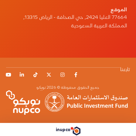
الأوسع منذ انطلاق الملتقى عام 2018، سواء على
مستوى الجهات العارضة أو الوفود الدولية، بما يعزز
الموقع
مكانة الرياض مركزًا عالميًا للحوار الصحي وتبادل
77664 العليا 2424، حي الصحافة - الرياض 13315،
المعرفة والابتكار في مجالات الطب والرعاية
المملكة العربية السعودية
المستقبلية.
ويمكن للراغبين في حضور فعاليات ملتقى الصحة
العالمي 2025 التسجيل عبر الموقع الرسمي:
.
www.globalhealthsaudi.com
// انتهى //
مصدر الخبر:
انقر هنا
تابعنا
جميع الحقوق محفوظة © 2026 نوبكو
inupco