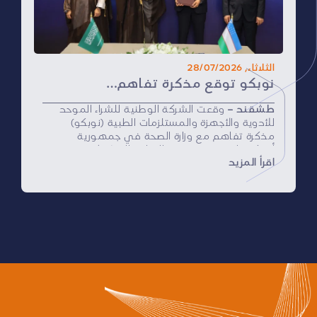
وتقدير الأثر النوعي لإسهاماتهم، بما يدعم التميّز
التشغيلي ويعزّز قدرة القطاع الصحي على أداء دوره
في خدمة ضيوف الرحمن بكفاءة وموثوقية.
الثلاثاء, 28/07/2026
نوبكو توقع مذكرة تفاهم مع وزارة الصحة في جمهورية أوزبكستان لتعزيز التعاون في المشتريات الموحدة وسلاسل الإمداد الصحي
طشقند –
وقعت الشركة الوطنية للشراء الموحد
للأدوية والأجهزة والمستلزمات الطبية (نوبكو)
مذكرة تفاهم مع وزارة الصحة في جمهورية
أوزبكستان، بهدف تعزيز التعاون المشترك في
اقرأ المزيد
مجالات المشتريات الموحدة، وإدارة سلاسل الإمداد
الصحي، والتحول الرقمي، وبناء القدرات، بما يسهم
في دعم تطوير المنظومات الصحية، وتبادل الخبرات،
وتعزيز كفاءة الخدمات الصحية في البلدين.
وجاء توقيع مذكرة التفاهم ضمن الزيارة الرسمية
التي قام بها معالي وزير الصحة الأستاذ فهد بن
عبدالرحمن الجلاجل إلى جمهورية أوزبكستان، والتي
شهدت توقيع عدد من الاتفاقيات ومذكرات
التفاهم الرامية إلى توسيع مجالات التعاون الصحي
والاستثماري بين المملكة العربية السعودية
وجمهورية أوزبكستان، بما يعكس متانة العلاقات
الثنائية وحرص البلدين على تطوير شراكة استراتيجية