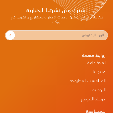
في القطاع الصحي.
وتهدف المذكرة إلى الاستفادة من خبرات نوبكو
اشترك في نشرتنا الإخبارية
في تطوير منظومة المشتريات الموحدة وسلاسل
الإمداد الصحي، وتعزيز التعاون في مجالات إدارة
كن على اطلاع مسبق بأحدث الأخبار والمشاريع والفرص في
المخزون، والتحول الرقمي، وتبادل البيانات، وبناء
نوبكو
القدرات، والتوطين، والاستثمار، إلى جانب تنفيذ ورش
عمل مشتركة، وإعداد الدراسات الفنية، ووضع
خارطة طريق للمبادرات ذات الأولوية، بما يسهم في
تحقيق نتائج مستدامة تدعم تطوير القطاع الصحي
في البلدين.
وتواصل نوبكو، بصفتها الذراع الوطني للشراء
الموحد والإمداد الصحي في المملكة، دورها في
روابط مهمة
تطوير منظومة الإمداد الصحي من خلال نموذج
لمحة عامة
تشغيلي متكامل أسهم في رفع كفاءة سلاسل
الإمداد، وتعزيز استدامة توفر المنتجات الطبية،
منتجاتنا
وتحسين كفاءة الإنفاق، بما يدعم مستهدفات
برنامج تحول القطاع الصحي ورؤية المملكة 2030.
المنافسات المطروحة
وتجسد هذه المذكرة التزام نوبكو بتوسيع شراكاتها
الدولية، ونقل الخبرات السعودية في مجالات
التوظيف
المشتريات والإمداد الصحي، وتطوير حلول مبتكرة
تسهم في بناء منظومات صحية أكثر كفاءة
خريطة الموقع
واستدامة، وتعزيز التعاون مع الشركاء الدوليين بما
يخدم المصالح المشتركة ويرسخ مكانة المملكة مركزًا
للمساعدة
إقليميًا رائدًا في الخدمات اللوجستية والصحية.