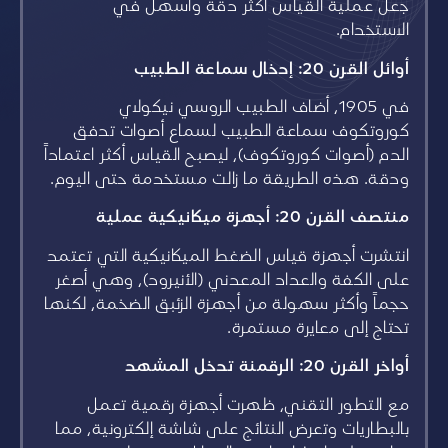
جعل عملية القياس أكثر دقة وأسهل في
الاستخدام.
أوائل القرن 20: إدخال سماعة الطبيب
في 1905، أضاف الطبيب الروسي نيكولاي
كوروتكوف سماعة الطبيب لسماع أصوات تدفق
الدم (أصوات كوروتكوف)، ليصبح القياس أكثر اعتماداً
ودقة. هذه الطريقة ما زالت مستخدمة حتى اليوم.
منتصف القرن 20: أجهزة ميكانيكية عملية
انتشرت أجهزة قياس الضغط الميكانيكية التي تعتمد
على الكفة والعداد المعدني (الأنيرود)، وهي أصغر
حجماً وأكثر سهولة من أجهزة الزئبق الضخمة، لكنها
تحتاج إلى معايرة مستمرة.
أواخر القرن 20: الرقمنة تدخل المشهد
مع التطور التقني، ظهرت أجهزة رقمية تعمل
بالبطاريات وتعرض النتائج على شاشة إلكترونية، مما