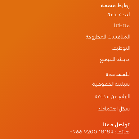
القرن 20: النظارات الشمسية
روابط مهمة
ظهرت النظارات الطبية الحديثة المصنوعة من
لمحة عامة
البلاستيك والخامات الخفيفة والمتينة.
بدأ استخدام النظارات الشمسية الطبية لحماية العين
منتجاتنا
من الأشعة فوق البنفسجية.
القرن 21: التقنيات المتقدمة
المنافسات المطروحة
النظارات الطبية القابلة للتعديل حسب القياسات
الرقمية للعين.
التوظيف
عدسات ذكية تتغير سماكتها أو لونها حسب الضوء.
دمج التكنولوجيا الرقمية: نظارات الواقع المعزز،
خريطة الموقع
ونظارات الرؤية الليلية، ونظارات الطباعة ثلاثية
الأبعاد.
للمساعدة
يعتمد الأغلبية اليوم على عدسات دقيقة
وتقنيات حديثة مثل مضادات الانعكاس
سياسة الخصوصية
والعدسات الذكية لتحسين الرؤية والراحة.
من التقنيات الحديثة في النظارات الطبية
الإبلاغ عن مخالفة
استخدام عدسات عالية الانكسار تكون أنحف
وأخف وزناً، إلى جانب الطباعة ثلاثية الأبعاد
سجّل اهتمامك
في تصنيع الإطارات لتناسب شكل الوجه بدقة
أكبر.
تواصل معنا
هاتف:
+966 9200 18184