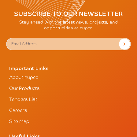
SUBSCRIBE TO OUR NEWSLETTER
Stay ahead with the latest news, projects, and
opportunities at nupco
Important Links
About nupco
Our Products
Tenders List
Careers
Site Map
Useful Links