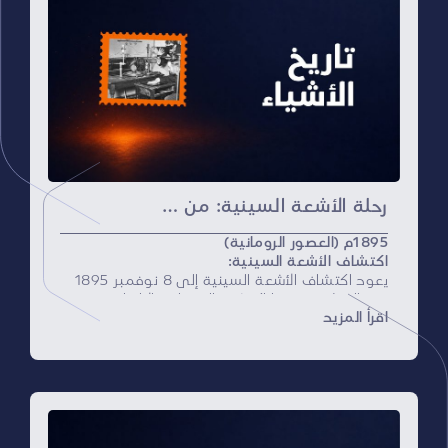
رحلة الأشعة السينية: من ظل اليد إلى التشخيص الدقيق
1895م (العصور الرومانية)
اكتشاف الأشعة السينية:
يعود اكتشاف الأشعة السينية إلى 8 نوفمبر 1895
بعد الميلاد، عندما اكتشف الفيزيائي الألماني
اقرأ المزيد
فيلهلم كونراد رونتجن تأثير أشعة غامضة أثناء تجاربه
على الأشعة الكاثودية. لاحظ أن هذه الأشعة
تستطيع اختراق المواد شبه الشفافة وإظهار هياكل
داخلية على لوح فلوري، وسميت لاحقاً بـ X-Rays.
أواخر القرن 19: بدأ استخدام الأشعة السينية:
سرعان ما بدأ استخدام الأشعة السينية في الطب،
حيث أُجريت أول صورة طبية لأصابع اليد. مكنت