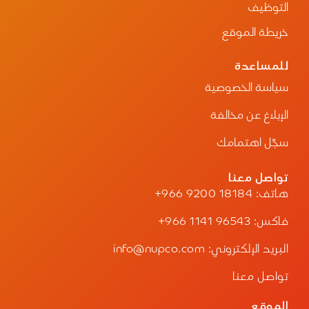
الرقمية للعين.
التوظيف
عدسات ذكية تتغير سماكتها أو لونها حسب الضوء.
دمج التكنولوجيا الرقمية: نظارات الواقع المعزز،
خريطة الموقع
ونظارات الرؤية الليلية، ونظارات الطباعة ثلاثية
الأبعاد.
للمساعدة
يعتمد الأغلبية اليوم على عدسات دقيقة
وتقنيات حديثة مثل مضادات الانعكاس
سياسة الخصوصية
والعدسات الذكية لتحسين الرؤية والراحة.
من التقنيات الحديثة في النظارات الطبية
الإبلاغ عن مخالفة
استخدام عدسات عالية الانكسار تكون أنحف
وأخف وزناً، إلى جانب الطباعة ثلاثية الأبعاد
سجّل اهتمامك
في تصنيع الإطارات لتناسب شكل الوجه بدقة
أكبر.
تواصل معنا
هاتف:
+966 9200 18184
فاكس:
+966 1141 96543
البريد الإلكتروني: info@nupco.com
تواصل معنا
الموقع