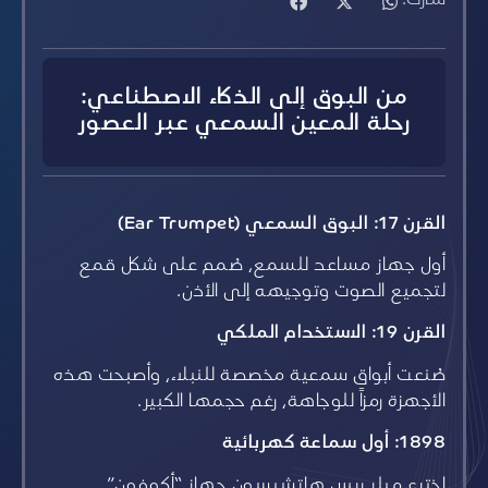
من البوق إلى الذكاء الاصطناعي:
رحلة المعين السمعي عبر العصور
القرن 17: البوق السمعي (
Ear Trumpet
)
أول جهاز مساعد للسمع، صُمم على شكل قمع
لتجميع الصوت وتوجيهه إلى الأذن.
القرن 19: الاستخدام الملكي
صُنعت أبواق سمعية مخصصة للنبلاء، وأصبحت هذه
الأجهزة رمزاً للوجاهة، رغم حجمها الكبير.
1898: أول سماعة كهربائية
اخترع ميلر ريس هاتشيسون جهاز “أكوفون”