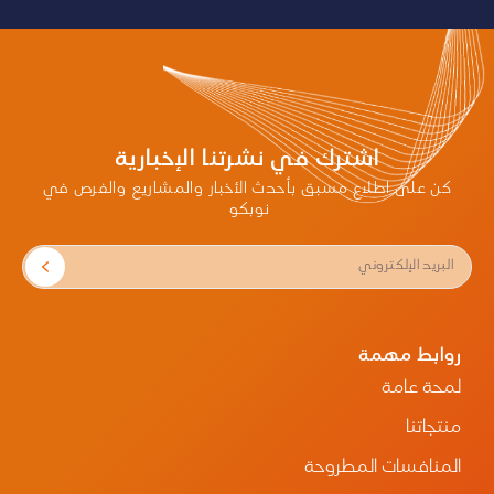
أواخر القرن الثالث عشر.
كانت مصنوعة من عدستين دائريتين صغيرتين مثبتتين
في إطار خشبي أو معدني، وكان الشخص يمسكها
أمام عينيه لأنه لم توجد بعد صناديق أو أدوات
للارتداء على الأنف.
القرن 17: النظارات ذات الذراعين
تم تطوير مفصلات للارتداء على الأنف، لتسهيل
اشترك في نشرتنا الإخبارية
استخدام النظارات بدون الحاجة إلى الإمساك بها
باليد.
كن على اطلاع مسبق بأحدث الأخبار والمشاريع والفرص في
ظهرت النظارات ذات الذراعين، وكانت مصنوعة غالباً
نوبكو
من المعدن أو العاج، لتثبيت النظارات خلف الأذنين.
القرن 19: العدسات الطبية
تم اختراع العدسات البصرية المتخصصة لتصحيح قصر
النظر وطول النظر.
أصبح استخدام النظارات أكثر شيوعاً بين عامة الناس،
وأُدخلت المواد المعدنية والخشبية لصناعة الإطارات.
القرن 20: النظارات الشمسية
روابط مهمة
ظهرت النظارات الطبية الحديثة المصنوعة من
لمحة عامة
البلاستيك والخامات الخفيفة والمتينة.
بدأ استخدام النظارات الشمسية الطبية لحماية العين
منتجاتنا
من الأشعة فوق البنفسجية.
القرن 21: التقنيات المتقدمة
المنافسات المطروحة
النظارات الطبية القابلة للتعديل حسب القياسات